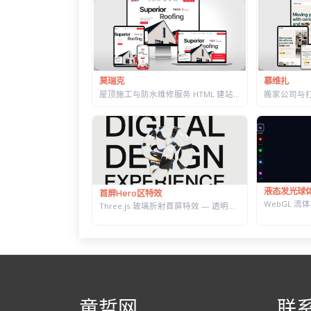
莫瑞克
慕维扎
屋顶施工与防水维修服务 HTML 建站模板 | 含施工流程页与质保承诺页
液态发光球
首屏Hero区特效
Three.js 玻璃折射首屏特效 — 透明扭结体扭曲大标题，随鼠标转动
童哲网
联