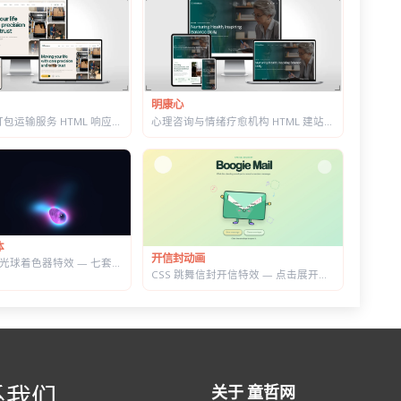
明康心
心理咨询与情绪疗愈机构 HTML 建站模板 | 个体咨询/家庭治疗/正念课程网站专用
搬家公司与打包运输服务 HTML 响应式建站模板 | 首屏内置在线估价表单
体
开信封动画
WebGL 流体光球着色器特效 — 七套预设配色，参数实时可调的液态发光球
CSS 跳舞信封开信特效 — 点击展开随机祝福语，带纸屑动画
系我们
关于 童哲网