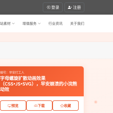
登录
注册
站素材
增值服务
行业资讯
关于我们
编号：早安打工人
字母螺旋扩散动画效果
（CSS+JS+SVG），早安崩溃的小浣熊
动效
预览
下载
收藏