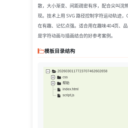
散，大小渐变、间距疏密有序，配合尖叫浣熊
现。技术上用 SVG 路径控制字符运动轨迹
在有趣、记忆点强。适合用在趣味404页、
是字符动画与插画结合的好参考案例。
模板目录结构
2026030117723707462602658
css
帮助
index.html
script.js