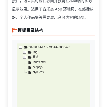
接口，可以实时查找歌曲并预览在移动端的实际
显示效果。适用于音乐类 App 落地页、在线播放
器、个人作品集等需要展示音频内容的场景。
模板目录结构
2026030617727954325858475
img
帮助
index.html
script.js
style.css