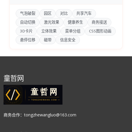
气泡破裂
园区
对比
共享汽车
自动切换
激光效果
健康养生
商务接送
3D卡片
立体效果
菜单分组
CSS图形动画
悬停位移
磁带
信息安全
童哲网
商务合作：tongzhewangluo@163.com