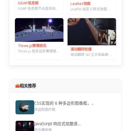
GSAP信息图
Leaflet地图
GSAP 信息图节点连线动画 - 数据落地页滚动可视化特效
Leaflet 自定义样式地图 — 十几套配色一键切换，带自动降级容错
Three.js赛博朋克
滚动翻转轮播
Three.js 低多边形赛博朋克村落 — 霓虹辉光夜景，五项参数实时可调
滚动翻转 3D 立方体画廊 — 六面切换背景同步变化，CSS 3D 实现
相关推荐
CSS实现的 6 种多边形图像框，...
多边形图片框
JavaScript 响应式炫酷音...
音乐播放器