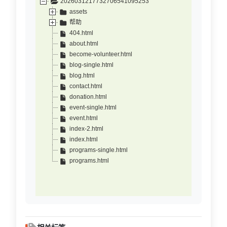
2026031217732706541095253
assets
帮助
404.html
about.html
become-volunteer.html
blog-single.html
blog.html
contact.html
donation.html
event-single.html
event.html
index-2.html
index.html
programs-single.html
programs.html