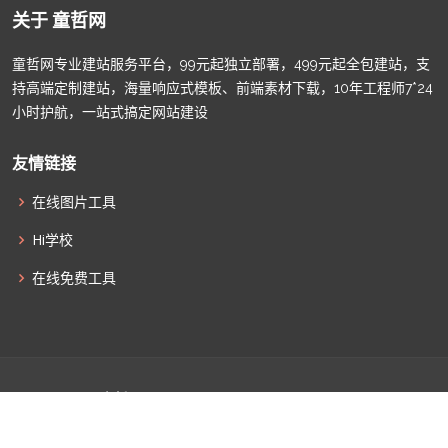
关于 童哲网
童哲网专业建站服务平台，99元起独立部署，499元起全包建站，支
持高端定制建站，海量响应式模板、前端素材下载，10年工程师7*24
小时护航，一站式搞定网站建设
友情链接
在线图片工具
Hi学校
在线免费工具
© Copyright
童哲网
. All Rights Reserved |
津ICP备2022009011
|
津公网安备12010502100586
|
网站地图
|
联系我们
|
全部标签