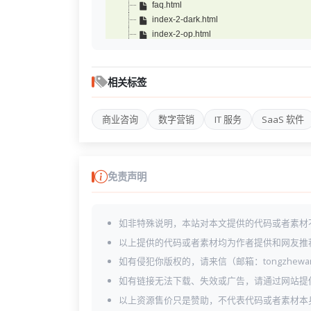
faq.html
index-2-dark.html
index-2-op.html
index-2.html
index-3-dark.html
index-3-op.html
相关标签
index-3.html
index-dark.html
商业咨询
数字营销
IT 服务
SaaS 软件
index-op.html
index.html
login.html
pricing-2.html
免责声明
pricing.html
project-2.html
project-details-slider.html
如非特殊说明，本站对本文提供的代码或者素材
project-details.html
project.html
以上提供的代码或者素材均为作者提供和网友推
register.html
如有侵犯你版权的，请来信（邮箱：tongzhewa
services-2.html
如有链接无法下载、失效或广告，请通过网站提
services-3.html
services-details.html
以上资源售价只是赞助，不代表代码或者素材本
services.html