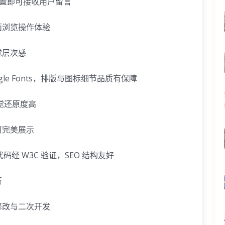
配置即可接收用户留言
面浏览操作体验
觉层次感
Google Fonts，排版与图标细节品质有保障
视觉还原度高
可完美展示
5，代码经 W3C 验证，SEO 结构友好
行
修改与二次开发