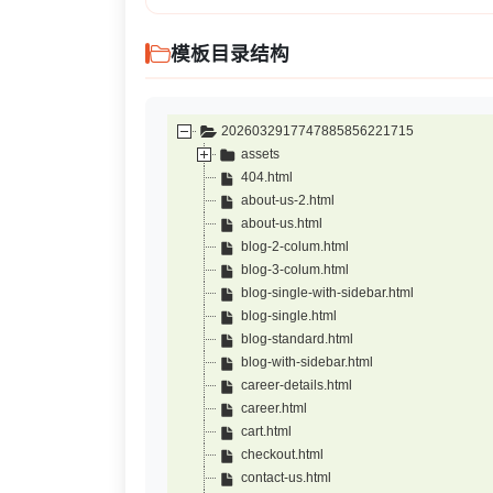
模板目录结构
2026032917747885856221715
assets
404.html
about-us-2.html
about-us.html
blog-2-colum.html
blog-3-colum.html
blog-single-with-sidebar.html
blog-single.html
blog-standard.html
blog-with-sidebar.html
career-details.html
career.html
cart.html
checkout.html
contact-us.html