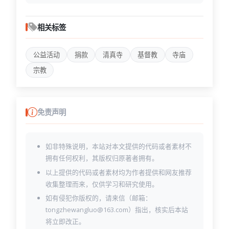
event-list.html
event.html
faq.html
相关标签
forgot-password.html
image-gallery.html
公益活动
捐款
清真寺
基督教
寺庙
index-2.html
index-3.html
宗教
index.html
login.html
pricing.html
scholars-details.html
免责声明
scholars.html
services-details.html
services.html
如非特殊说明，本站对本文提供的代码或者素材不
shop-details.html
拥有任何权利，其版权归原著者拥有。
shop.html
以上提供的代码或者素材均为作者提供和网友推荐
sign-up.html
收集整理而来，仅供学习和研究使用。
style.css
testimonials.html
如有侵犯你版权的，请来信（邮箱：
video-gallery.html
tongzhewangluo@163.com）指出，核实后本站
wishlist.html
将立即改正。