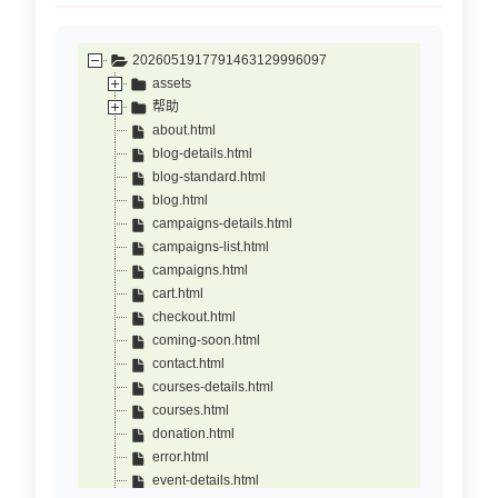
2026051917791463129996097
assets
帮助
about.html
blog-details.html
blog-standard.html
blog.html
campaigns-details.html
campaigns-list.html
campaigns.html
cart.html
checkout.html
coming-soon.html
contact.html
courses-details.html
courses.html
donation.html
error.html
event-details.html