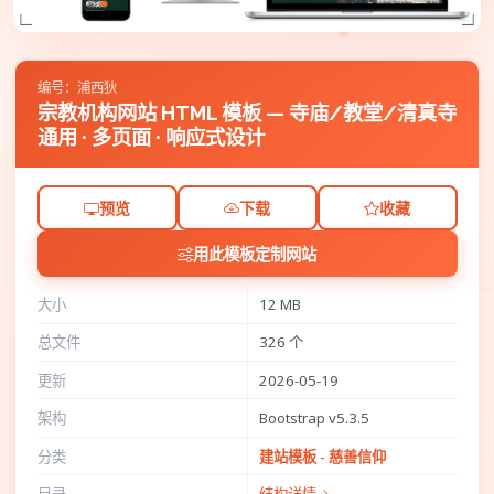
编号：浦西狄
宗教机构网站 HTML 模板 — 寺庙/教堂/清真寺
通用 · 多页面 · 响应式设计
预览
下载
收藏
用此模板定制网站
大小
12 MB
总文件
326 个
更新
2026-05-19
架构
Bootstrap v5.3.5
分类
建站模板 - 慈善信仰