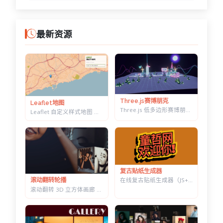
最新资源
Three.js赛博朋克
Leaflet地图
Three.js 低多边形赛博朋克村落 — 霓虹辉光夜景，五项参数实时可调
Leaflet 自定义样式地图 — 十几套配色一键切换，带自动降级容错
复古贴纸生成器
在线复古贴纸生成器（JS+CSS） — 改字换色调角度，一键导出透明底 PNG
滚动翻转轮播
滚动翻转 3D 立方体画廊 — 六面切换背景同步变化，CSS 3D 实现