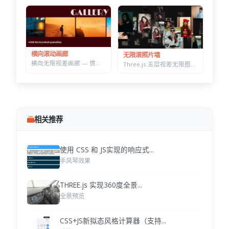
横向滚动画廊
无限滚照片墙
横向无限视差画廊 — 惯性滚动自动吸附居中，纯原生 JS 实现
Three.js 五层视差无限图片墙 — 拖拽惯性滑动，滚轮加速的横向画廊
相关推荐
使用 CSS 和 JS实现的响应式...
手风琴效果
THREE.js 实现360度全景...
全景预览
CSS+JS新拟态风格计算器（支持...