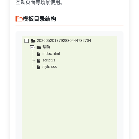
互动页面等场景使用。
模板目录结构
2026052017792830444732704
帮助
index.html
script.js
style.css