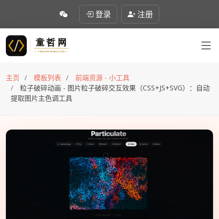
登录
注册
主页
模板列表
前端资源 - 小工具
粒子破碎动画 - 图片粒子破碎交互效果（CSS+JS+SVG）：自动
提取图片主色调工具