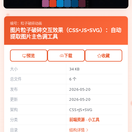
编号：粒子破碎动画
图片粒子破碎交互效果（CSS+JS+SVG）：自动
提取图片主色调工具
预览
下载
收藏
大小
34 KB
总文件
6 个
发布
2026-05-20
更新
2026-05-20
架构
CSS+JS+SVG
分类
前端资源 - 小工具
目录
结构详情