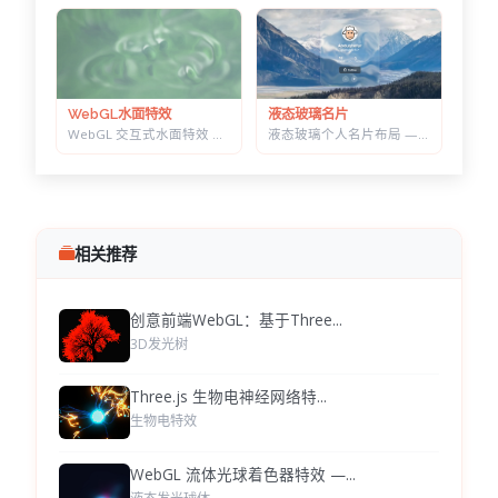
液态玻璃名片
WebGL水面特效
液态玻璃个人名片布局 — 可拖动缩放，CSS+SVG 实现真实折射感
WebGL 交互式水面特效 — 鼠标划出真实涟漪，带焦散光斑和五套水景预设
相关推荐
创意前端WebGL：基于Three...
3D发光树
Three.js 生物电神经网络特...
生物电特效
WebGL 流体光球着色器特效 —...