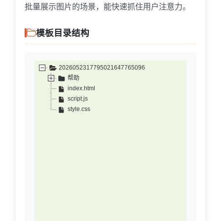
批量展示图片的场景，能快速抓住用户注意力。
模板目录结构
2026052317795021647765096
帮助
index.html
script.js
style.css