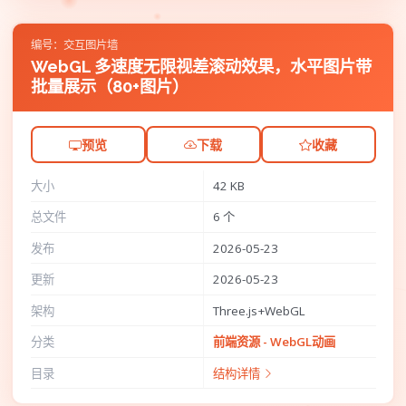
编号：交互图片墙
WebGL 多速度无限视差滚动效果，水平图片带
批量展示（80+图片）
预览
下载
收藏
大小
42 KB
总文件
6 个
发布
2026-05-23
更新
2026-05-23
架构
Three.js+WebGL
分类
前端资源 - WebGL动画
目录
结构详情