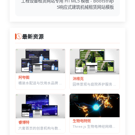
工程设备租赁网站专用 HTML5 模板 - Bootstrap
5响应式建筑机械租赁网站模板
最新资源
阿夸图
沐维克
桶装水配送与饮用水品牌 HTML 建站模板 | 水站/净水器/送水到家业务网站通用
园林景观与庭院养护服务 HTML 建站模板 | 绿化施工/草坪打理/苗木公司通用
生物电特效
睿博特
Three.js 生物电神经网络特效 — 点击触发脉冲传导，带实时 HUD 数据面板
六套首页的创意机构与数字营销 HTML 建站模板 | 含商城模块可售数字产品