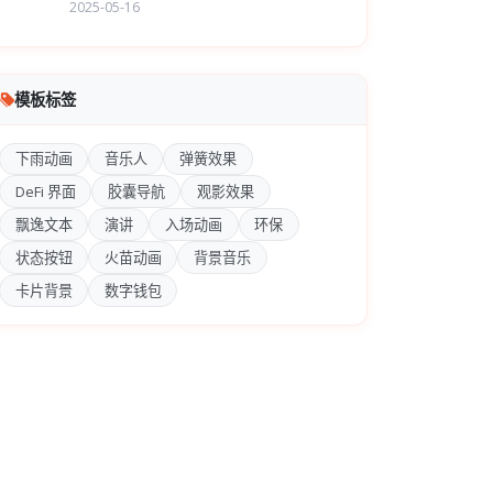
2025-05-16
模板标签
下雨动画
音乐人
弹簧效果
DeFi 界面
胶囊导航
观影效果
飘逸文本
演讲
入场动画
环保
状态按钮
火苗动画
背景音乐
卡片背景
数字钱包