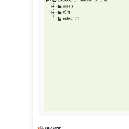
2026052717798839675672748
assets
帮助
index.html