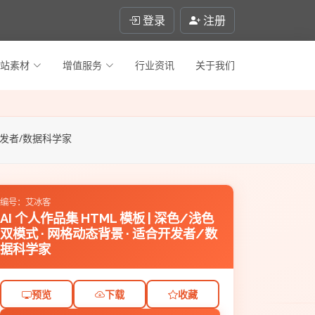
登录
注册
站素材
增值服务
行业资讯
关于我们
合开发者/数据科学家
编号：艾冰客
AI 个人作品集 HTML 模板 | 深色/浅色
双模式 · 网格动态背景 · 适合开发者/数
据科学家
预览
下载
收藏