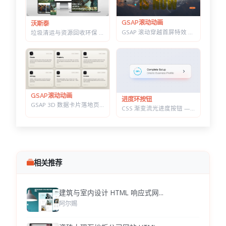
GSAP滚动动画
沃斯泰
GSAP 滚动穿越首屏特效 — 标题上下分离，背景图迎面推近的 Y2K 风格
垃圾清运与资源回收环保 HTML 建站模板 | 再生利用/安全处置/环卫服务商官网
GSAP滚动动画
进度环按钮
GSAP 3D 数据卡片落地页 — 滚动分屏动画与鼠标跟随倾斜布局效果
CSS 渐变流光进度按钮 — 底部光晕描边，悬停自动涨进度
相关推荐
建筑与室内设计 HTML 响应式网...
阿尔赐