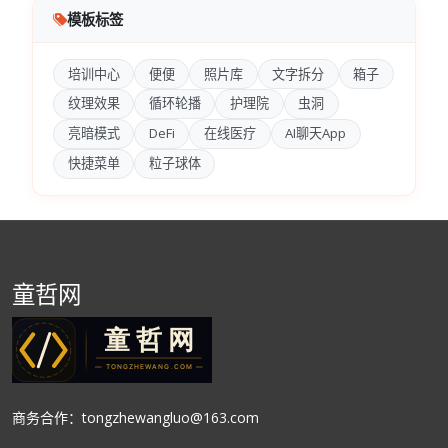
模板标签
培训中心
便便
照片库
文字拆分
箱子
纹理效果
循环轮播
护理院
虫洞
亮暗模式
DeFi
在线医疗
AI聊天App
快捷菜单
粒子球体
童哲网
商务合作：tongzhewangluo@163.com