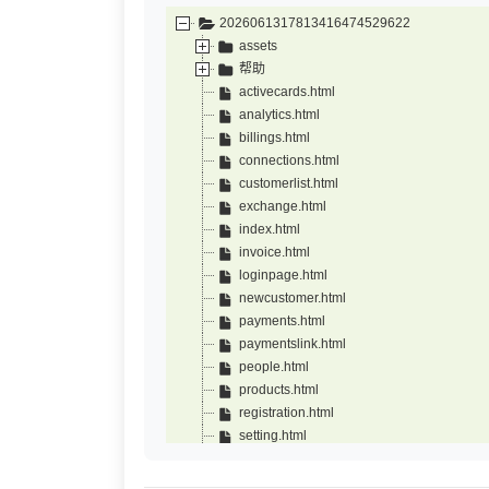
2026061317813416474529622
assets
帮助
activecards.html
analytics.html
billings.html
connections.html
customerlist.html
exchange.html
index.html
invoice.html
loginpage.html
newcustomer.html
payments.html
paymentslink.html
people.html
products.html
registration.html
setting.html
transaction.html
wallets.html