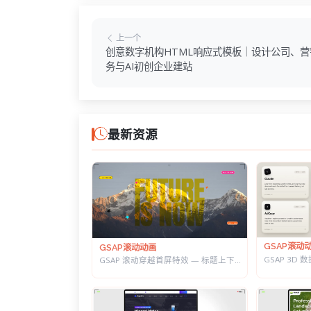
上一个
创意数字机构HTML响应式模板｜设计公司、营
务与AI初创企业建站
最新资源
GSAP滚动
GSAP滚动动画
GSAP 滚动穿越首屏特效 — 标题上下分离，背景图迎面推近的 Y2K 风格