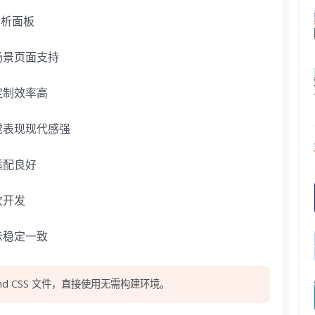
分析面板
场景页面支持
式，定制效率高
，视觉表现现代感强
适配良好
次开发
示稳定一致
nd CSS 文件，直接使用无需构建环境。