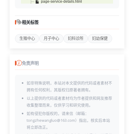
page-service-details.html
page-services.html
page-shop-cart.html
page-shop-checkout.html
相关标签
page-shop-product-details.html
page-shop-products-sidebar.html
生殖中心
月子中心
妇科诊所
妇幼保健
page-shop-products.html
page-team-details.html
page-team.html
page-testimonial.html
免责声明
如非特殊说明，本站对本文提供的代码或者素材不
拥有任何权利，其版权归原著者拥有。
以上提供的代码或者素材均为作者提供和网友推荐
收集整理而来，仅供学习和研究使用。
如有侵犯你版权的，请来信（邮箱：
tongzhewangluo@163.com）指出，核实后本站
将立即改正。