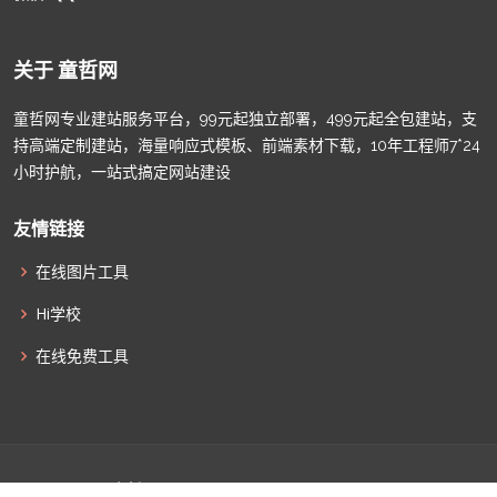
关于 童哲网
童哲网专业建站服务平台，99元起独立部署，499元起全包建站，支
持高端定制建站，海量响应式模板、前端素材下载，10年工程师7*24
小时护航，一站式搞定网站建设
友情链接
在线图片工具
Hi学校
在线免费工具
© Copyright
童哲网
. All Rights Reserved |
津ICP备2022009011
|