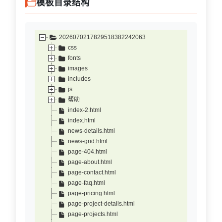
模板目录结构
2026070217829518382242063
css
fonts
images
includes
js
帮助
index-2.html
index.html
news-details.html
news-grid.html
page-404.html
page-about.html
page-contact.html
page-faq.html
page-pricing.html
page-project-details.html
page-projects.html