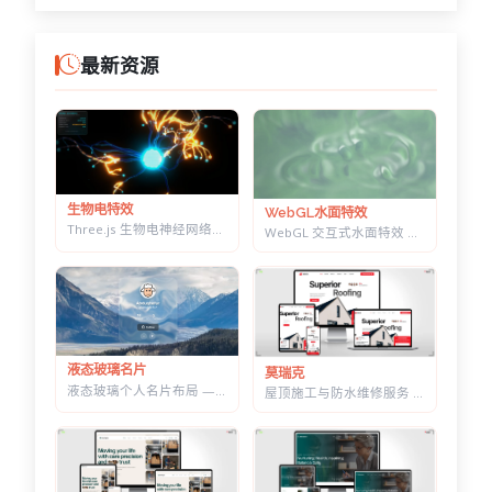
最新资源
生物电特效
WebGL水面特效
Three.js 生物电神经网络特效 — 点击触发脉冲传导，带实时 HUD 数据面板
WebGL 交互式水面特效 — 鼠标划出真实涟漪，带焦散光斑和五套水景预设
液态玻璃名片
莫瑞克
液态玻璃个人名片布局 — 可拖动缩放，CSS+SVG 实现真实折射感
屋顶施工与防水维修服务 HTML 建站模板 | 含施工流程页与质保承诺页