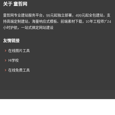
关于 童哲网
童哲网专业建站服务平台，99元起独立部署，499元起全包建站，支
持高端定制建站，海量响应式模板、前端素材下载，10年工程师7*24
小时护航，一站式搞定网站建设
友情链接
在线图片工具
Hi学校
在线免费工具
© Copyright
童哲网
. All Rights Reserved |
津ICP备2022009011
|
津公网安备12010502100586
|
网站地图
|
联系我们
|
全部标签