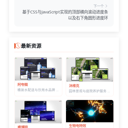
下一个
基于CSS与JavaScript实现的顶部横向滚动进度条
以及右下角圆形进度环
最新资源
阿夸图
沐维克
桶装水配送与饮用水品牌 HTML 建站模板 | 水站/净水器/送水到家业务网站通用
园林景观与庭院养护服务 HTML 建站模板 | 绿化施工/草坪打理/苗木公司通用
生物电特效
睿博特