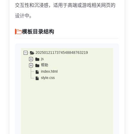
交互性和沉浸感，适用于高端或游戏相关网页的
设计中。
模板目录结构
2025012117374548848763219
js
帮助
index.html
style.css