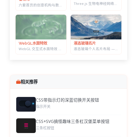
Three.js 生物电神经网络特效 — 点击触发脉冲传导，带实时 HUD 数据面板
六套首页的创意机构与数字营销 HTML 建站模板 | 含商城模块可售数字产品
液态玻璃名片
WebGL水面特效
液态玻璃个人名片布局 — 可拖动缩放，CSS+SVG 实现真实折射感
WebGL 交互式水面特效 — 鼠标划出真实涟漪，带焦散光斑和五套水景预设
相关推荐
CSS带指示灯的深蓝切换开关按钮
指示开关
CSS+SVG搞怪趣味三条杠汉堡菜单按钮
三条杠按钮