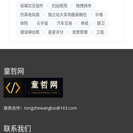
前端交互组件
妇幼医院
拖拽排序
仿真电风扇
独立站大卖场服装箱包
价格
体院
元宇宙
汽车交易
单纸
厨卫
错误弹出框
星星评分
发票管理
工程
童哲网
商务合作：tongzhewangluo@163.com
联系我们