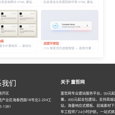
金融理财与投资咨询顾问 HTML 建站模板 | 三套首页/W3C 校验/含商店模块
垃圾清运与资源回收环保 HTML 建站模板 | 再生利用/安全处置/环卫服务商官网
动画
进度环按钮
GSAP 3D 数据卡片落地页 — 滚动分屏动画与鼠标跟随倾斜布局效果
CSS 渐变流光进度按钮 — 底部光晕描边，悬停自动涨进度
系我们
关于 童哲网
南开区
童哲网专业建站服务平台，99元
产业区海泰西路18号北2-204工
署，499元起全包建站，支持高端
站，海量响应式模板、前端素材下
-1381
年工程师7*24小时护航，一站式