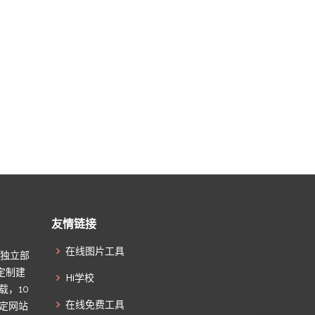
友情链接
在线图片工具
起独立部
定制建
Hi学校
载，10
在线免费工具
搞定网站