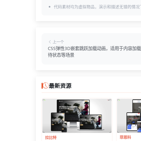
代码素材均为虚拟物品，演示和描述无错的情况
上一个
CSS弹性3D嵌套跳跃加载动画，适用于内容加
待状态等场景
最新资源
菲恩科
拉比特