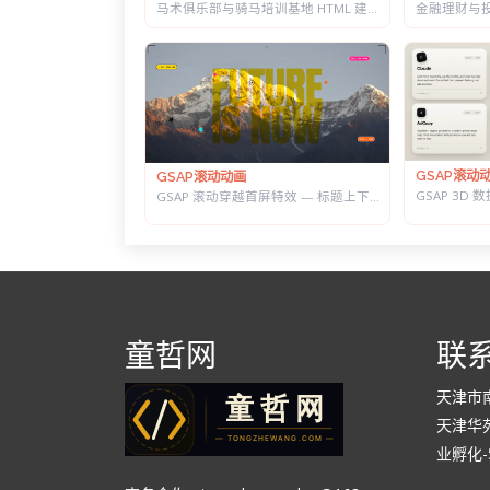
马术俱乐部与骑马培训基地 HTML 建站模板 | 骑术课程/马场活动/教练团队
GSAP滚动
GSAP滚动动画
GSAP 滚动穿越首屏特效 — 标题上下分离，背景图迎面推近的 Y2K 风格
童哲网
联
天津市
天津华苑
业孵化-5