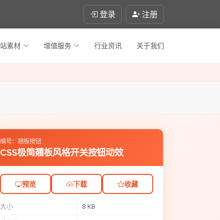
登录
注册
站素材
增值服务
行业资讯
关于我们
编号：翘板按钮
CSS极简翘板风格开关按钮动效
预览
下载
收藏
大小
8 KB