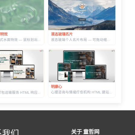
液态玻璃名片
面特效
液态玻璃个人名片布局 — 可拖动缩放，CSS+SVG 实现真实折射感
WebGL 交互式水面特效 — 鼠标划出真实涟漪，带焦散光斑和五套水景预设
明康心
心理咨询与情绪疗愈机构 HTML 建站模板 | 个体咨询/家庭治疗/正念课程网站专用
搬家公司与打包运输服务 HTML 响应式建站模板 | 首屏内置在线估价表单
系我们
关于 童哲网