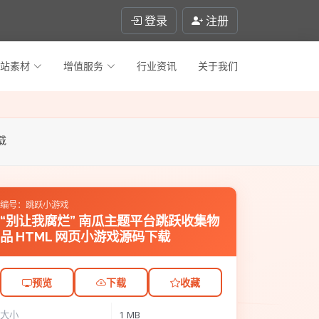
登录
注册
站素材
增值服务
行业资讯
关于我们
载
编号：跳跃小游戏
“别让我腐烂” 南瓜主题平台跳跃收集物
品 HTML 网页小游戏源码下载
预览
下载
收藏
大小
1 MB