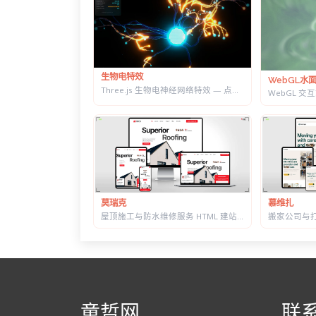
生物电特效
WebGL水
Three.js 生物电神经网络特效 — 点击触发脉冲传导，带实时 HUD 数据面板
莫瑞克
慕维扎
屋顶施工与防水维修服务 HTML 建站模板 | 含施工流程页与质保承诺页
童哲网
联