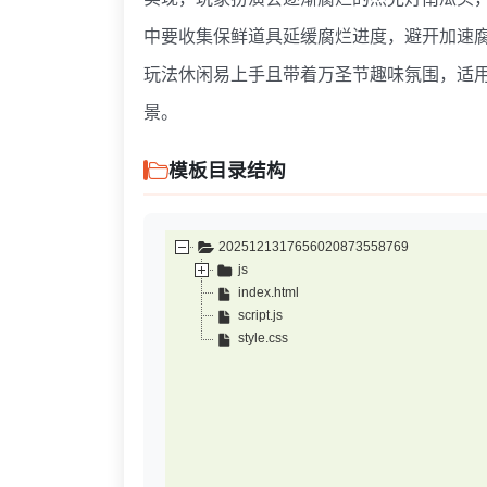
中要收集保鲜道具延缓腐烂进度，避开加速
玩法休闲易上手且带着万圣节趣味氛围，适
景。
模板目录结构
2025121317656020873558769
js
index.html
script.js
style.css