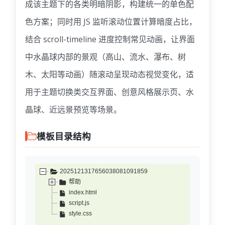
成该主题下的各类明暗阴影，构建统一的单色配
色方案；同时用 JS 监听滚动位置计算暗度占比，
结合 scroll-timeline 进度控制常见动画，让界面
中水晶球内部的景观（高山、流水、瀑布、树
木、太阳等动画）随滚动呈现动态视觉变化，适
用于主题切换类交互界面、创意风格展示页、水
晶球、近远景预览等场景。
模板目录结构
2025121317656038081091859
帮助
index.html
script.js
style.css