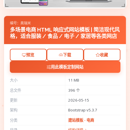
编号：奥瑞米
多场景电商 HTML 响应式网站模板 | 简洁现代风
格，适合服装 / 食品 / 电子 / 家居等各类网店
预览
下载
收藏
用此模板定制网站
大小
11 MB
总文件
396 个
更新
2026-05-15
架构
Bootstrap v5.3.7
分类
建站模板 - 电商