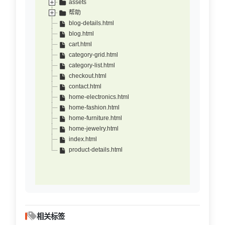
assets
帮助
blog-details.html
blog.html
cart.html
category-grid.html
category-list.html
checkout.html
contact.html
home-electronics.html
home-fashion.html
home-furniture.html
home-jewelry.html
index.html
product-details.html
相关标签