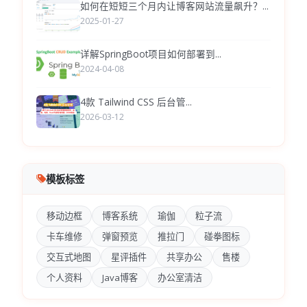
如何在短短三个月内让博客网站流量飙升？...
2025-01-27
详解SpringBoot项目如何部署到...
2024-04-08
4款 Tailwind CSS 后台管...
2026-03-12
模板标签
移动边框
博客系统
瑜伽
粒子流
卡车维修
弹窗预览
推拉门
碰拳图标
交互式地图
星评插件
共享办公
售楼
个人资料
Java博客
办公室清洁