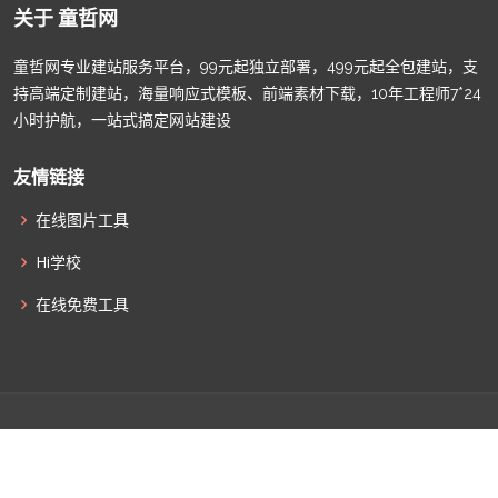
关于 童哲网
童哲网专业建站服务平台，99元起独立部署，499元起全包建站，支
持高端定制建站，海量响应式模板、前端素材下载，10年工程师7*24
小时护航，一站式搞定网站建设
友情链接
在线图片工具
Hi学校
在线免费工具
© Copyright
童哲网
. All Rights Reserved |
津ICP备2022009011
|
津公网安备12010502100586
|
网站地图
|
联系我们
|
全部标签