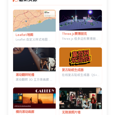
Three.js赛博朋克
Leaflet地图
Three.js 低多边形赛博朋克村落 — 霓虹辉光夜景，五项参数实时可调
Leaflet 自定义样式地图 — 十几套配色一键切换，带自动降级容错
复古贴纸生成器
在线复古贴纸生成器（JS+CSS） — 改字换色调角度，一键导出透明底 PNG
滚动翻转轮播
滚动翻转 3D 立方体画廊 — 六面切换背景同步变化，CSS 3D 实现
横向滚动画廊
无限滚照片墙