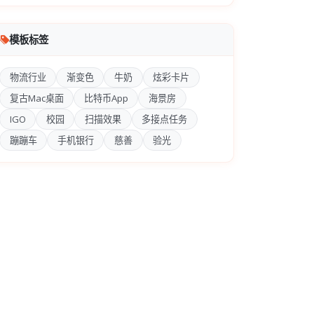
模板标签
物流行业
渐变色
牛奶
炫彩卡片
复古Mac桌面
比特币App
海景房
IGO
校园
扫描效果
多接点任务
蹦蹦车
手机银行
慈善
验光