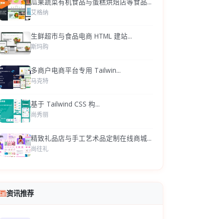
瓜果蔬菜有机食品与蛋糕烘焙店等食品...
艾格纳
生鲜超市与食品电商 HTML 建站...
斯玛购
多商户电商平台专用 Tailwin...
马克特
基于 Tailwind CSS 构...
尚秀丽
精致礼品店与手工艺术品定制在线商城...
尚往礼
资讯推荐