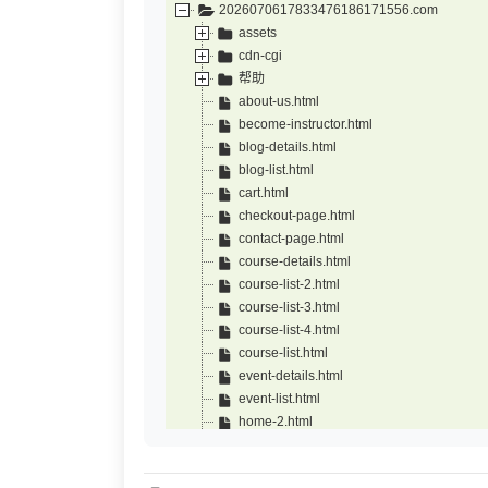
2026070617833476186171556.com
assets
cdn-cgi
帮助
about-us.html
become-instructor.html
blog-details.html
blog-list.html
cart.html
checkout-page.html
contact-page.html
course-details.html
course-list-2.html
course-list-3.html
course-list-4.html
course-list.html
event-details.html
event-list.html
home-2.html
home-3.html
home-4.html