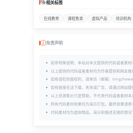
index.html
相关标签
instructor-details.html
instructor-list.html
在线教育
课程售卖
虚拟产品
培训机构
sign-in.html
sign-up.html
免责声明
如非特殊说明，本站对本文提供的代码或者素材
以上提供的代码或者素材均为作者提供和网友推
如有侵犯你版权的，请来信（邮箱：tongzhewa
如有链接无法下载、失效或广告，请通过网站提
以上资源售价只是赞助，不代表代码或者素材本
所有代码素材效果均为演示打包，最终效果请参
代码素材均为虚拟物品，演示和描述无错的情况